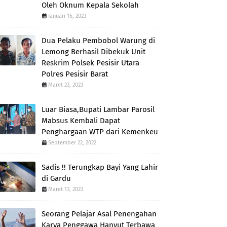
Oleh Oknum Kepala Sekolah
Januari 16, 2023
Dua Pelaku Pembobol Warung di
Lemong Berhasil Dibekuk Unit
Reskrim Polsek Pesisir Utara
Polres Pesisir Barat
Maret 23, 2023
Luar Biasa,Bupati Lambar Parosil
Mabsus Kembali Dapat
Penghargaan WTP dari Kemenkeu
September 22, 2022
Sadis !! Terungkap Bayi Yang Lahir
di Gardu
Maret 13, 2023
Seorang Pelajar Asal Penengahan
Karya Penggawa Hanyut Terbawa