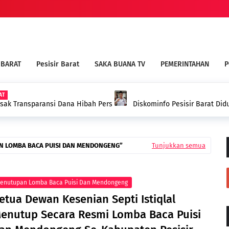
 BARAT
Pesisir Barat
SAKA BUANA TV
PEMERINTAHAN
P
PESISIR BARAT
sir Barat Diduga Tebang Pilih Dalam Pemberian Dana Hibah
B
sasi Media
P
N LOMBA BACA PUISI DAN MENDONGENG
Tunjukkan semua
enutupan Lomba Baca Puisi Dan Mendongeng
etua Dewan Kesenian Septi Istiqlal
enutup Secara Resmi Lomba Baca Puisi