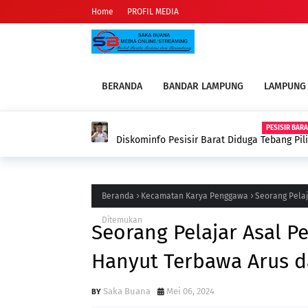
Home
PROFIL MEDIA
BERANDA
BANDAR LAMPUNG
LAMPUNG
PESISIR BAR
Diskominfo Pesisir Barat Diduga Tebang P
Terhadap Organisasi Media
Beranda
Kecamatan Karya Penggawa
Seorang Pela
Ditemukan
Seorang Pelajar Asal 
Hanyut Terbawa Arus 
Saka Buana
Mei 06, 2024