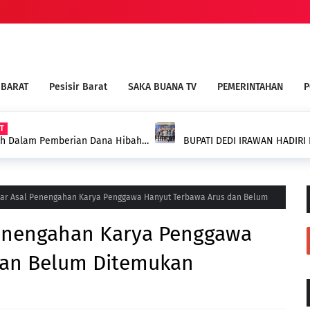
 BARAT
Pesisir Barat
SAKA BUANA TV
PEMERINTAHAN
P
AT
ilih Dalam Pemberian Dana Hibah
BUPATI DEDI IRAWAN HADIRI
PALEMBANG
jar Asal Penengahan Karya Penggawa Hanyut Terbawa Arus dan Belum
Penengahan Karya Penggawa
dan Belum Ditemukan