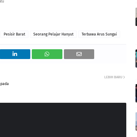
atu
Pesisir Barat
Seorang Pelajar Hanyut
Terbawa Arus Sungai
LEBIH BARU
epada