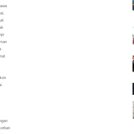
bawa
ai,
at
ak
jir
riman
a
mat
ekon
i
engan
korban