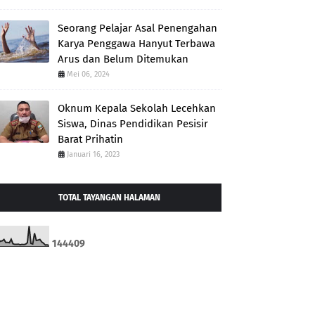
Seorang Pelajar Asal Penengahan
Karya Penggawa Hanyut Terbawa
Arus dan Belum Ditemukan
Mei 06, 2024
Oknum Kepala Sekolah Lecehkan
Siswa, Dinas Pendidikan Pesisir
Barat Prihatin
Januari 16, 2023
TOTAL TAYANGAN HALAMAN
1
4
4
4
0
9