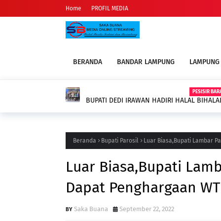
Home
PROFIL MEDIA
BERANDA
BANDAR LAMPUNG
LAMPUNG
PESISIR BAR
BUPATI DEDI IRAWAN HADIRI HALAL BIHAL
PALEMBANG
Beranda
Bupati Parosil
Luar Biasa,Bupati Lambar P
Luar Biasa,Bupati Lam
Dapat Penghargaan WT
Saka Buana
September 22, 2022