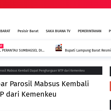
 BARAT
Pesisir Barat
SAKA BUANA TV
PEMERINTAHAN
P
AT
AL PERANTAU SUMBAGSEL DI
Bupati Lampung Barat Resmi
Berbasis Kearifan Lokal
arosil Mabsus Kembali Dapat Penghargaan WTP dari Kemenkeu
bar Parosil Mabsus Kembali
P dari Kemenkeu