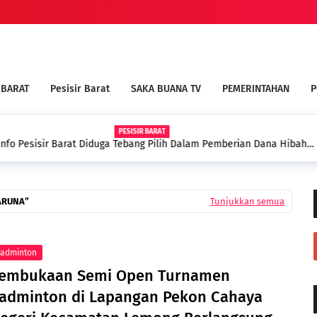
 BARAT
Pesisir Barat
SAKA BUANA TV
PEMERINTAHAN
P
AT
ilih Dalam Pemberian Dana Hibah
BUPATI DEDI IRAWAN HADIRI
PALEMBANG
ARUNA
Tunjukkan semua
adminton
embukaan Semi Open Turnamen
adminton di Lapangan Pekon Cahaya