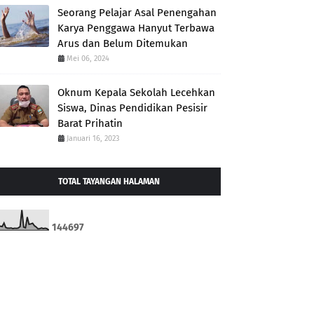
Seorang Pelajar Asal Penengahan
Karya Penggawa Hanyut Terbawa
Arus dan Belum Ditemukan
Mei 06, 2024
Oknum Kepala Sekolah Lecehkan
Siswa, Dinas Pendidikan Pesisir
Barat Prihatin
Januari 16, 2023
TOTAL TAYANGAN HALAMAN
1
4
4
6
9
7