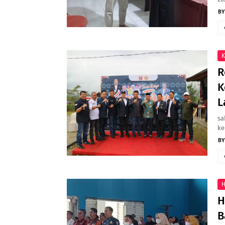
K
R
K
L
sa
ke
H
H
B