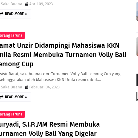
Saka Buana
April 09, 2023
READ MORE »
arang Taruna
amat Unzir Didampingi Mahasiswa KKN
nila Resmi Membuka Turnamen Volly Ball
emong Cup
sisir Barat, sakabuana.com -Turnamen Volly Ball Lemong Cup yang
selenggarakan oleh Mahasiswa KKN Unila resmi dibuk…
Saka Buana
Februari 04, 2023
READ MORE »
arang Taruna
uryadi, S.I.P.,MM Resmi Membuka
urnamen Volly Ball Yang Digelar