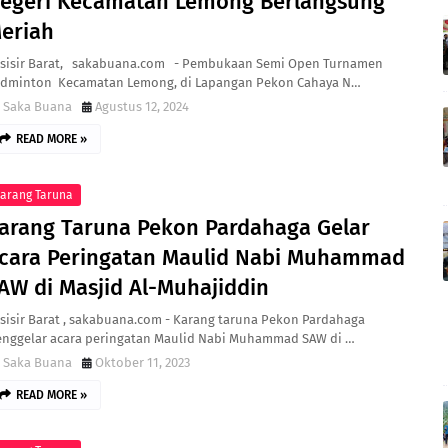
egeri Kecamatan Lemong Berlangsung
eriah
sisir Barat, sakabuana.com - Pembukaan Semi Open Turnamen
dminton Kecamatan Lemong, di Lapangan Pekon Cahaya N…
Saka Buana
Agustus 12, 2024
READ MORE »
arang Taruna
arang Taruna Pekon Pardahaga Gelar
cara Peringatan Maulid Nabi Muhammad
AW di Masjid Al-Muhajiddin
sisir Barat , sakabuana.com - Karang taruna Pekon Pardahaga
nggelar acara peringatan Maulid Nabi Muhammad SAW di …
Saka Buana
Oktober 11, 2023
READ MORE »