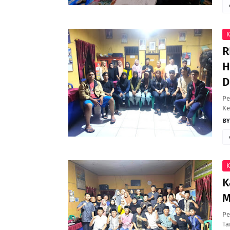
K
R
H
D
Pe
Ke
K
K
M
Pe
Ta