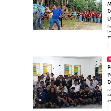
M
D
U
Pe
ke
K
P
P
D
Pe
Ka