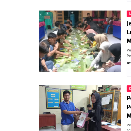
J
J
L
M
Pe
Pe
K
P
P
M
Pe
20