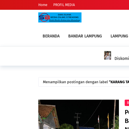
Home
PROFIL MEDIA
BERANDA
BANDAR LAMPUNG
LAMPUNG
PESISIR BAR
Diskominfo Pesisir Barat Diduga Tebang P
Terhadap Organisasi Media
Menampilkan postingan dengan label
KARANG T
B
P
B