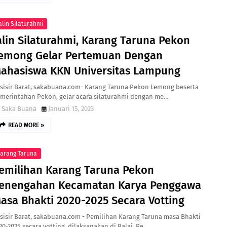
alin Silaturahmi
alin Silaturahmi, Karang Taruna Pekon
emong Gelar Pertemuan Dengan
ahasiswa KKN Universitas Lampung
sisir Barat, sakabuana.com- Karang Taruna Pekon Lemong beserta
merintahan Pekon, gelar acara silaturahmi dengan me…
Saka Buana
Januari 15, 2023
READ MORE »
arang Taruna
emilihan Karang Taruna Pekon
enengahan Kecamatan Karya Penggawa
asa Bhakti 2020-2025 Secara Votting
sisir Barat, sakabuana.com - Pemilihan Karang Taruna masa Bhakti
20-2025 secara votting, dilaksanakan di Balai Pe…