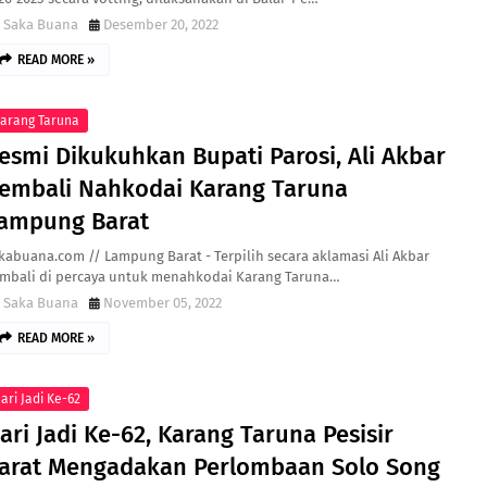
Saka Buana
Desember 20, 2022
READ MORE »
arang Taruna
esmi Dikukuhkan Bupati Parosi, Ali Akbar
embali Nahkodai Karang Taruna
ampung Barat
kabuana.com // Lampung Barat - Terpilih secara aklamasi Ali Akbar
mbali di percaya untuk menahkodai Karang Taruna…
Saka Buana
November 05, 2022
READ MORE »
ari Jadi Ke-62
ari Jadi Ke-62, Karang Taruna Pesisir
arat Mengadakan Perlombaan Solo Song