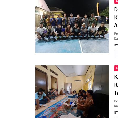
K
D
K
A
Pe
Ka
K
K
R
T
Pe
Ra