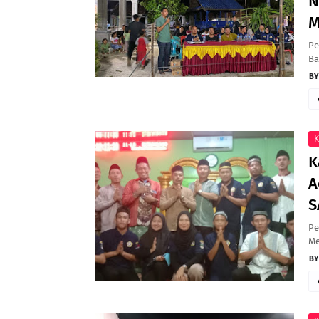
N
M
Pe
Ba
K
K
A
S
Pe
Me