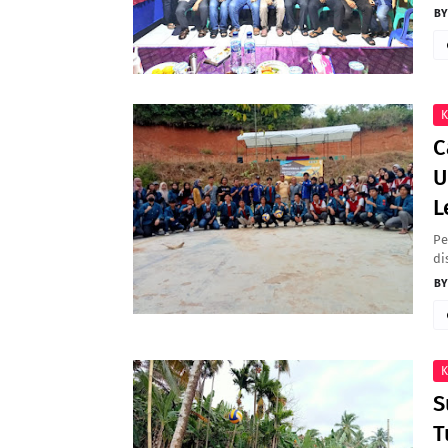
K
C
U
L
Pe
di
K
S
T