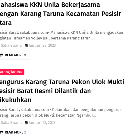
ahasiswa KKN Unila Bekerjasama
engan Karang Taruna Kecamatan Pesisir
tara
sisir Barat, sakabuana.com- Mahasiswa KKN Unila Unila mengadakan
giatan Turnamen Volley Ball bersama Karang Tarun…
Saka Buana
Januari 28, 2023
READ MORE »
arang Taruna
engurus Karang Taruna Pekon Ulok Mukti
esisir Barat Resmi Dilantik dan
ikukuhkan
sisir Barat , sakabuana.com - Pelantikan dan pengukuhan pengurus
rang Taruna pekon Ulok Mukti, kecamatan Ngambur…
Saka Buana
Januari 22, 2023
READ MORE »