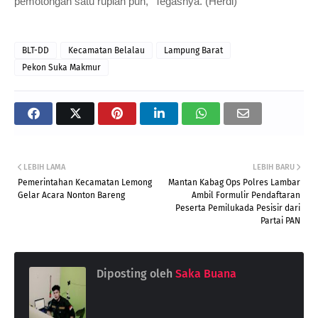
pemotongan satu rupiah pun,” Tegasnya. (Herdi)
BLT-DD
Kecamatan Belalau
Lampung Barat
Pekon Suka Makmur
LEBIH LAMA
LEBIH BARU
Pemerintahan Kecamatan Lemong
Mantan Kabag Ops Polres Lambar
Gelar Acara Nonton Bareng
Ambil Formulir Pendaftaran
Peserta Pemilukada Pesisir dari
Partai PAN
Diposting oleh
Saka Buana