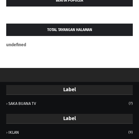
BERITA POPULER
TOTAL TAYANGAN HALAMAN
u
n
d
e
f
n
e
d
Label
SAKA BUANA TV
(7)
Label
IKLAN
(9)