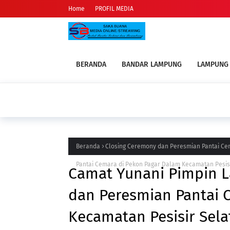
Home
PROFIL MEDIA
BERANDA
BANDAR LAMPUNG
LAMPUNG
PESISIR B
Diskominfo Pesisir Barat Diduga Tebang 
Terhadap Organisasi Media
Beranda
Closing Ceremony dan Peresmian Pantai C
Pantai Cemara di Pekon Pagar Dalam Kecamatan Pesis
Camat Yunani Pimpin 
dan Peresmian Pantai 
Kecamatan Pesisir Sela