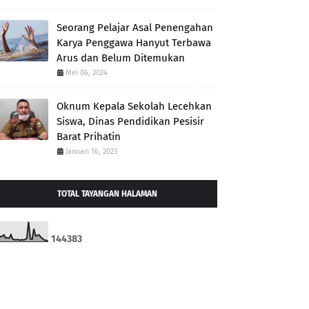
Seorang Pelajar Asal Penengahan
Karya Penggawa Hanyut Terbawa
Arus dan Belum Ditemukan
Mei 06, 2024
Oknum Kepala Sekolah Lecehkan
Siswa, Dinas Pendidikan Pesisir
Barat Prihatin
Januari 16, 2023
TOTAL TAYANGAN HALAMAN
1
4
4
3
8
3