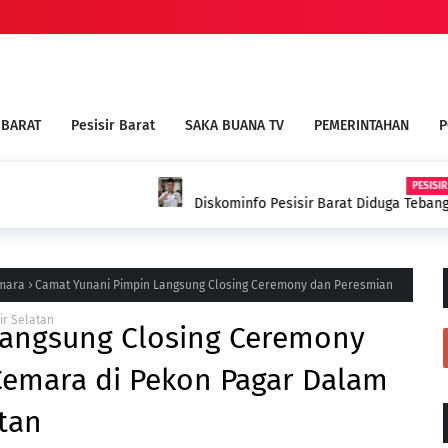
 BARAT
Pesisir Barat
SAKA BUANA TV
PEMERINTAHAN
P
ARAT
Pilih Dalam Pemberian Dana Hibah
BUPATI DEDI IRAWAN HADI
PALEMBANG
emara
Camat Yunani Pimpin Langsung Closing Ceremony dan Peresmian
ir Selatan
Langsung Closing Ceremony
Cemara di Pekon Pagar Dalam
tan